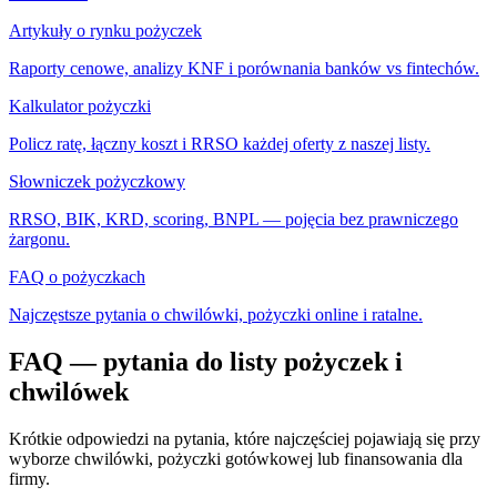
Artykuły o rynku pożyczek
Raporty cenowe, analizy KNF i porównania banków vs fintechów.
Kalkulator pożyczki
Policz ratę, łączny koszt i RRSO każdej oferty z naszej listy.
Słowniczek pożyczkowy
RRSO, BIK, KRD, scoring, BNPL — pojęcia bez prawniczego
żargonu.
FAQ o pożyczkach
Najczęstsze pytania o chwilówki, pożyczki online i ratalne.
FAQ — pytania do listy pożyczek i
chwilówek
Krótkie odpowiedzi na pytania, które najczęściej pojawiają się przy
wyborze chwilówki, pożyczki gotówkowej lub finansowania dla
firmy.