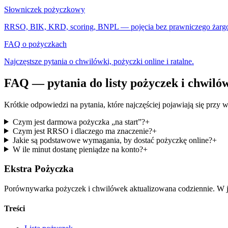
Słowniczek pożyczkowy
RRSO, BIK, KRD, scoring, BNPL — pojęcia bez prawniczego żarg
FAQ o pożyczkach
Najczęstsze pytania o chwilówki, pożyczki online i ratalne.
FAQ — pytania do listy pożyczek i chwiló
Krótkie odpowiedzi na pytania, które najczęściej pojawiają się przy
Czym jest darmowa pożyczka „na start”?
+
Czym jest RRSO i dlaczego ma znaczenie?
+
Jakie są podstawowe wymagania, by dostać pożyczkę online?
+
W ile minut dostanę pieniądze na konto?
+
Ekstra Pożyczka
Porównywarka pożyczek i chwilówek aktualizowana codziennie. W je
Treści