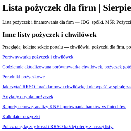
Lista pożyczek dla firm | Sierpi
Lista pożyczek i finansowania dla firm — JDG, spółki, MŚP. Pożyczki
Inne listy pożyczek i chwilówek
Przeglądaj kolejne sekcje portalu — chwilówki, pożyczki dla firm, por
Porównywarka pożyczek i chwilówek
Codziennie aktualizowana porównywarka chwilówek, pożyczek got
Poradniki pożyczkowe
Jak czytać RRSO, brać darmową chwilówkę i nie wpaść w spiralę za
Artykuły o rynku pożyczek
Raporty cenowe, analizy KNF i porównania banków vs fintechów.
Kalkulator pożyczki
Policz ratę, łączny koszt i RRSO każdej oferty z naszej listy.