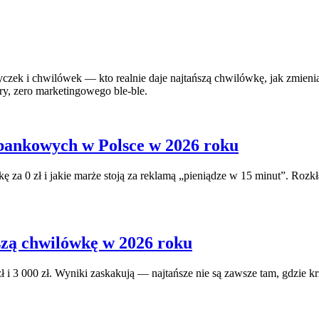
yczek i chwilówek — kto realnie daje najtańszą chwilówkę, jak zmieniają
y, zero marketingowego ble-ble.
bankowych w Polsce w 2026 roku
 za 0 zł i jakie marże stoją za reklamą „pieniądze w 15 minut”. Rozk
szą chwilówkę w 2026 roku
 i 3 000 zł. Wyniki zaskakują — najtańsze nie są zawsze tam, gdzie k