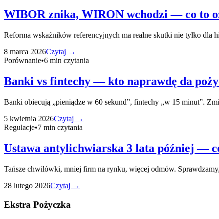
WIBOR znika, WIRON wchodzi — co to ozn
Reforma wskaźników referencyjnych ma realne skutki nie tylko dla 
8 marca 2026
Czytaj →
Porównanie
•
6
min czytania
Banki vs fintechy — kto naprawdę da poży
Banki obiecują „pieniądze w 60 sekund”, fintechy „w 15 minut”. Zmie
5 kwietnia 2026
Czytaj →
Regulacje
•
7
min czytania
Ustawa antylichwiarska 3 lata później — c
Tańsze chwilówki, mniej firm na rynku, więcej odmów. Sprawdzamy,
28 lutego 2026
Czytaj →
Ekstra Pożyczka