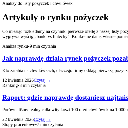
Analizy do listy pożyczek i chwilówek
Artykuły o rynku pożyczek
Co miesiąc rozkładamy na czynniki pierwsze ofertę z naszej listy poż
wygrywa wyścig „banki vs fintechy". Konkretne dane, własne pomiar
Analiza rynku
•
9
min czytania
Jak naprawdę działa rynek pożyczek poza
Kto zarabia na chwilówkach, dlaczego firmy oddają pierwszą pożyczkę
12 kwietnia 2026
Czytaj →
Ranking
•
8
min czytania
Raport: gdzie naprawdę dostaniesz najtań
Porównaliśmy realny całkowity koszt 100 ofert chwilówek na 1 000 zł
22 kwietnia 2026
Czytaj →
Stopy procentowe
•
7
min czytania