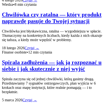
4 lutego 2026
Czytaj →
Wiedza
•
8
min czytania
Chwilówka czy ratalna — który produkt
naprawdę pasuje do Twojej sytuacji
Chwilówka jest błyskawiczna, ratalna — wygodniejsza w spłacie.
Tłumaczymy na konkretnych liczbach, kiedy każda z nich okazuje
się tańsza, a kiedy może wpędzić w problemy.
18 lutego 2026
Czytaj →
Finanse osobiste
•
12
min czytania
Spirala zadłużenia — jak ją rozpoznać u
siebie i jak skutecznie z niej wyjść
Spirala zaczyna się od jednej chwilówki, którą gasimy drugą.
Przedstawiamy 7 sygnałów ostrzegawczych, plan wyjścia w 6
krokach oraz mapę instytucji, które realnie pomagają — i to
bezpłatnie.
5 marca 2026
Czytaj →