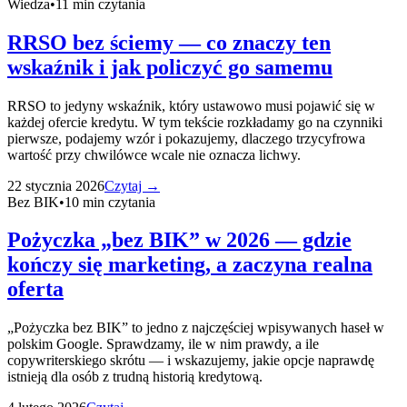
Wiedza
•
11
min czytania
RRSO bez ściemy — co znaczy ten
wskaźnik i jak policzyć go samemu
RRSO to jedyny wskaźnik, który ustawowo musi pojawić się w
każdej ofercie kredytu. W tym tekście rozkładamy go na czynniki
pierwsze, podajemy wzór i pokazujemy, dlaczego trzycyfrowa
wartość przy chwilówce wcale nie oznacza lichwy.
22 stycznia 2026
Czytaj →
Bez BIK
•
10
min czytania
Pożyczka „bez BIK” w 2026 — gdzie
kończy się marketing, a zaczyna realna
oferta
„Pożyczka bez BIK” to jedno z najczęściej wpisywanych haseł w
polskim Google. Sprawdzamy, ile w nim prawdy, a ile
copywriterskiego skrótu — i wskazujemy, jakie opcje naprawdę
istnieją dla osób z trudną historią kredytową.